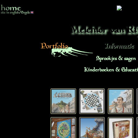
Melchior van Ri
Portfolio
Informatie
Sprookjes & sagen
Kinderboeken & Educati